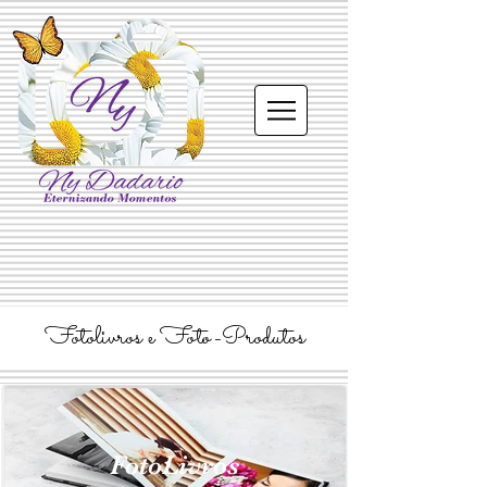
Fotolivros e Foto-Produtos
FotoLivros